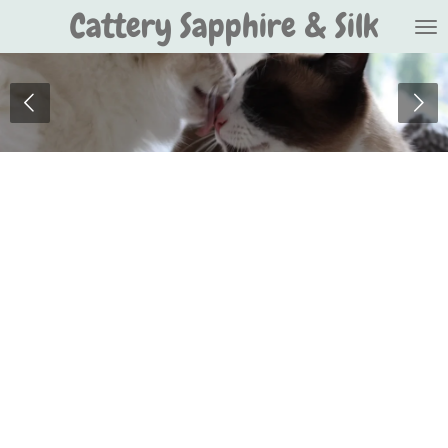
Cattery Sapphire & Silk
Ga
direct
naar
de
hoofdinhoud