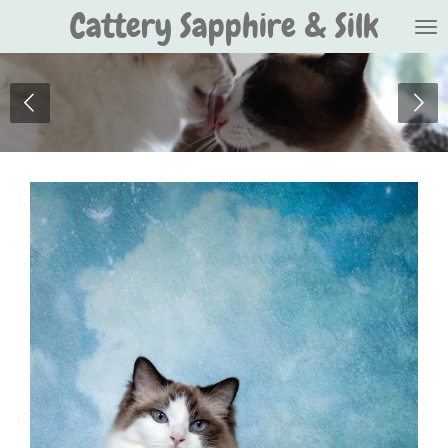
Cattery Sapphire & Silk
Ga
direct
naar
de
hoofdinhoud