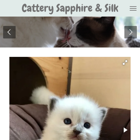
Cattery Sapphire & Silk
Ga
direct
naar
de
hoofdinhoud